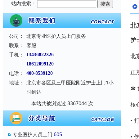
站内搜索：
北
公司：
北京专业医护人员上门服务
️
联系：
客服
手机：
13436822326
北
18612099120
正
电话：
400-8539120
地址：
北京市各区及三甲医院附近护士上门1小
☎ 
时到达
本站共被浏览过 3367044 次
核
•
专业医护人员上门
605
•