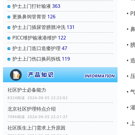
护士上门打针输液
363
• 
更换鼻饲管胃管
126
护士上门插尿管膀胱冲洗
131
•
PICC维护输液港维护
122
•
护士上门造口造瘘护理
47
护士上门伤口换药拆线
119
•
•
社区护士必备能力
•
8324阅读 2024-09-05 22:22:02
• 
北京社区护理特点介绍
7996阅读 2024-09-05 22:21:37
•
社区医生上门需求上升原因