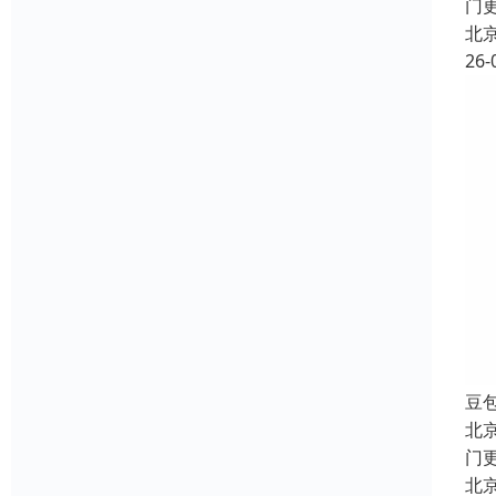
门
北
26-
豆
北
门
北