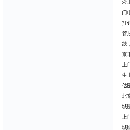
液
门
打
管
线
京
上
生
估
北
城
上
城