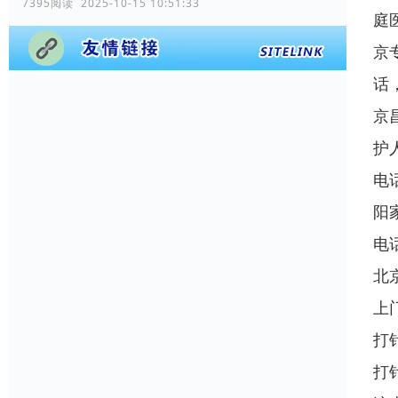
7395阅读 2025-10-15 10:51:33
庭
京
话
京
护
电
阳
电
北
上
打
打