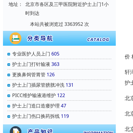
地址：
北京市各区及三甲医院附近护士上门1小
时到达
本站共被浏览过 3363952 次
专业医护人员上门
605
价
护士上门打针输液
363
轩
更换鼻饲管胃管
126
护
护士上门插尿管膀胱冲洗
131
PICC维护输液港维护
122
北
护士上门造口造瘘护理
47
北
护士上门伤口换药拆线
119
北