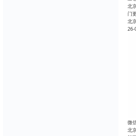
北
门
北
26-
微
北