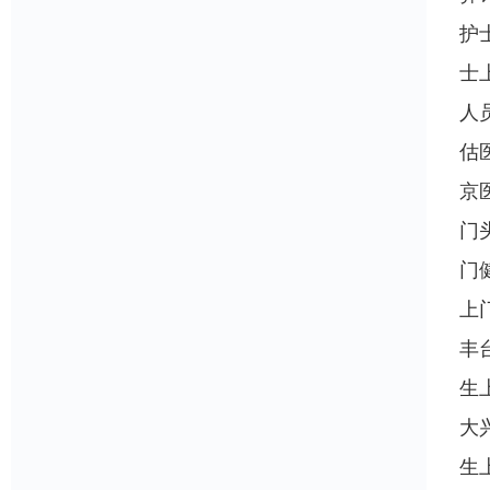
护
士
人
估
京
门
门
上
丰
生
大
生