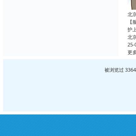
北
【
护
北
25-
更
被浏览过 336