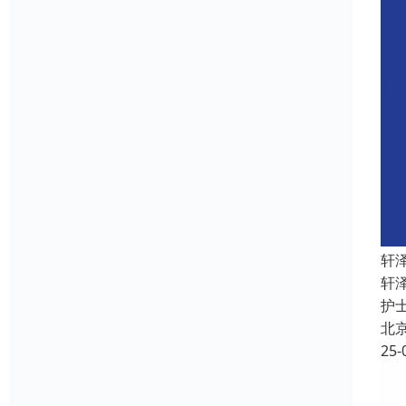
轩
轩
护
北
25-