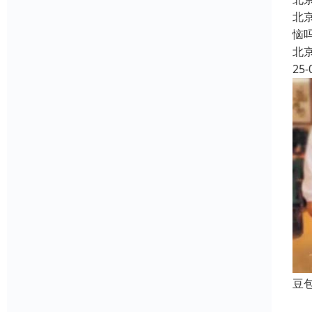
北
恼
北
25-
豆
北