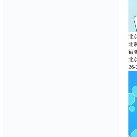
北
北
输
北
26-