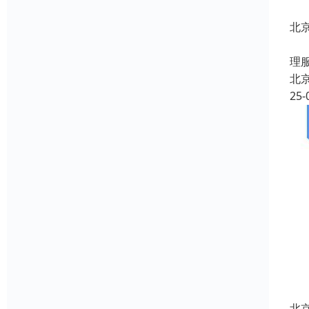
北
北
理服
北
25-
北