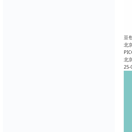
豆
北
P
北
25-