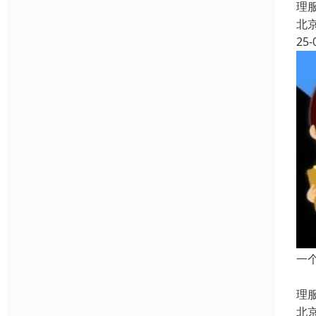
理服
北
25-
一
北
理服
北