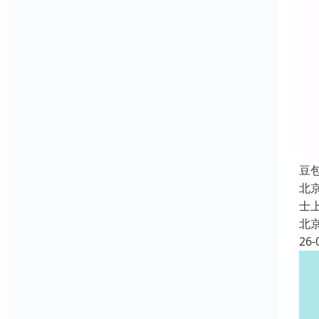
豆
北
士
北
26-