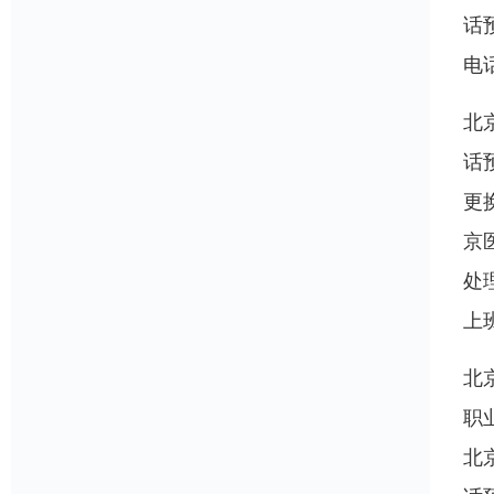
话
电
北
话
更
京
处
上
北
职
北