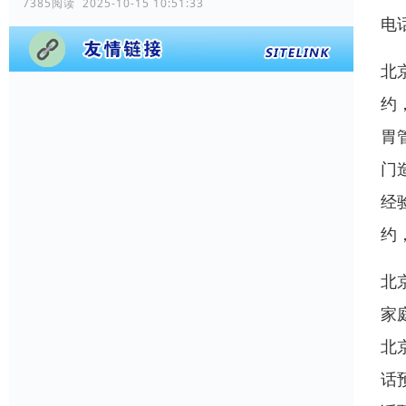
7385阅读 2025-10-15 10:51:33
电
北
约
胃
门
经
约
北
家
北
话