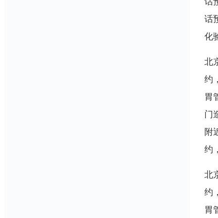
话
话
化
北
约
胃
门
附
约
北
约
胃