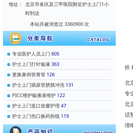
地址：
北京市各区及三甲医院附近护士上门1小
时到达
本站共被浏览过 3360900 次
专业医护人员上门
605
护士上门打针输液
363
价
更换鼻饲管胃管
126
北
护士上门插尿管膀胱冲洗
131
专
PICC维护输液港维护
122
北
护士上门造口造瘘护理
47
话
护士上门伤口换药拆线
119
理